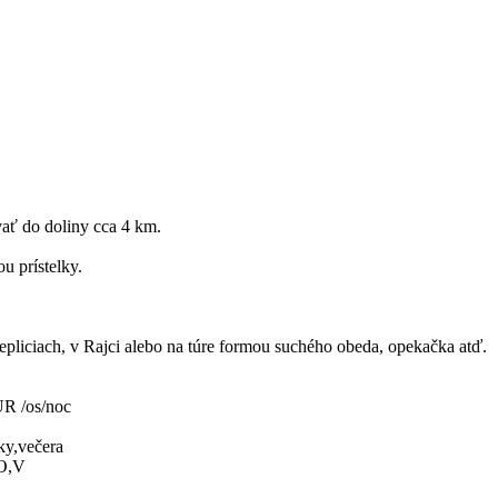
vať do doliny cca 4 km.
u prístelky.
epliciach
, v Rajci alebo na túre formou suchého obeda,
opekačka
atď.
UR /os/noc
ky,večera
,O,V