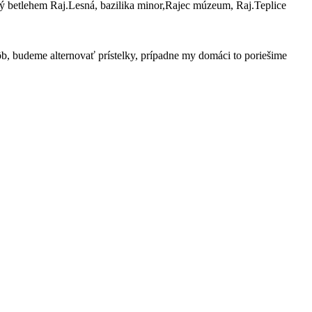
ký betlehem
Raj.Lesná
, bazilika
minor,Rajec
múzeum,
Raj.Teplice
ôb, budeme alternovať prístelky, prípadne my domáci to
poriešime