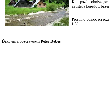
K dispozícii
ohnisko,se
návšteva kúpeľov, bazé
Prosím o pomoc pri rozp
ináč.
Ďakujem a pozdravujem
Peter
Dobeš