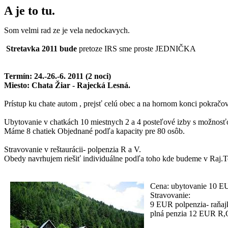
A je to tu.
Som
velmi
rad
ze
je
vela
nedockavych
.
Stretavka 2011 bude
pretoze
IRS sme proste JEDNIČKA
Termín: 24.-26.-6. 2011 (2 noci)
Miesto: Chata Žiar - Rajecká Lesná.
Prístup ku chate autom , prejsť celú obec a na hornom konci pokračo
Ubytovanie v chatkách 10 miestnych 2 a 4 posteľové izby s možnosťo
Máme 8 chatiek Objednané podľa kapacity pre 80 osôb.
Stravovanie v reštaurácii- polpenzia R a V.
Obedy navrhujem riešiť individuálne podľa toho kde budeme v
Raj.T
Cena: ubytovanie 10 E
Stravovanie:
9 EUR polpenzia-
raňaj
plná penzia 12 EUR R