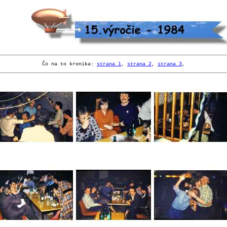
Čo na to kronika:
strana 1
,
strana 2
,
strana 3
,