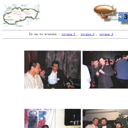
Čo na to kronika :
strana 1
,
strana 2
,
strana 3