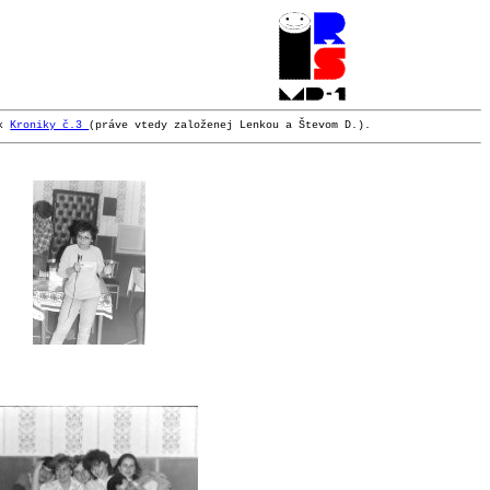
ok
Kroniky č.3
(práve vtedy založenej Lenkou a Števom D.).