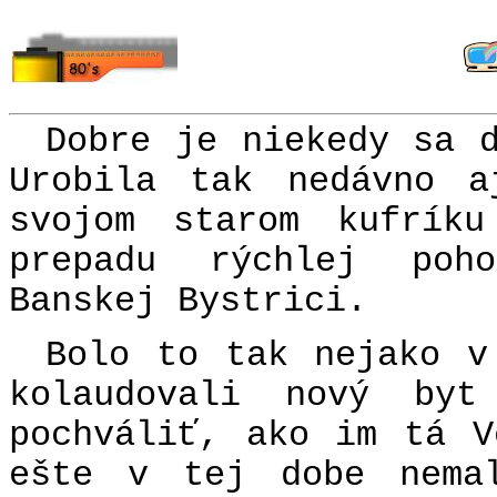
Dobre je niekedy sa 
Urobila tak nedávno 
svojom starom kufrík
prepadu rýchlej poh
Banskej Bystrici.
Bolo to tak nejako v
kolaudovali nový by
pochváliť, ako im tá V
ešte v tej dobe nema