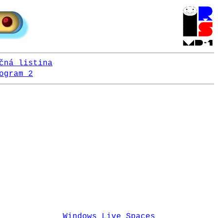
čná listina
ogram 2
Windows Live Spaces