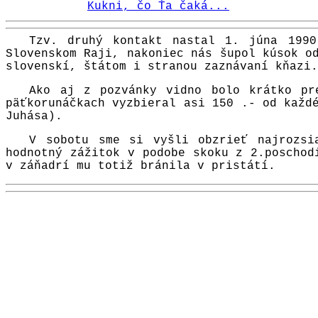
Kukni, čo Ťa čaká...
Tzv. druhý kontakt nastal 1. júna 1990
Slovenskom Raji, nakoniec nás šupol kúsok o
slovenskí, štátom i stranou zaznávaní kňazi.
Ako aj z pozvánky vidno bolo krátko pr
päťkorunáčkach vyzbieral asi 150 .- od každ
Juhása).
V sobotu sme si vyšli obzrieť najrozsi
hodnotný zážitok v podobe skoku z 2.poschod
v záňadrí mu totiž bránila v pristátí.