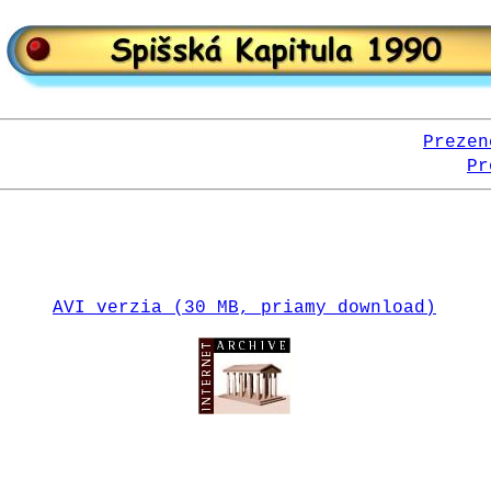
Prezen
Pr
AVI verzia (30 MB, priamy download)