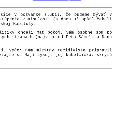
 síce v pozvánke sľúbil, že budeme bývať v
stúpenie v minulosti (a dnes už opäť) čakali
šskej Kapituly.
litiky chceli mať pokoj. Sám osobne som po
nych stranách (najviac od Peťa Sámela a Dana
d. Večer nám miestny recidivista pripravil
ýtajte sa Maji Lysej, jej kabelčička, skrytá