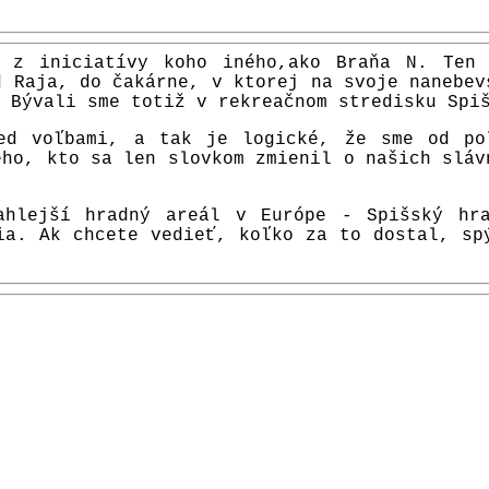
 z iniciatívy koho iného,ako Braňa N. Ten
d Raja, do čakárne, v ktorej na svoje nanebev
 Bývali sme totiž v rekreačnom stredisku Spi
ed voľbami, a tak je logické, že sme od po
ého, kto sa len slovkom zmienil o našich sláv
ahlejší hradný areál v Európe - Spišský hra
ia. Ak chcete vedieť, koľko za to dostal, sp