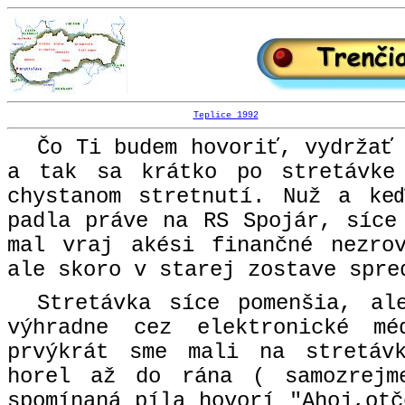
Teplice 1992
Čo Ti budem hovoriť, vydržať
a tak sa krátko po stretávke
chystanom stretnutí. Nuž a ke
padla práve na RS Spojár, síce
mal vraj akési finančné nezro
ale skoro v starej zostave spre
Stretávka síce pomenšia, al
výhradne cez elektronické m
prvýkrát sme mali na stretáv
horel až do rána ( samozrejm
spomínaná píla hovorí "Ahoj,otč